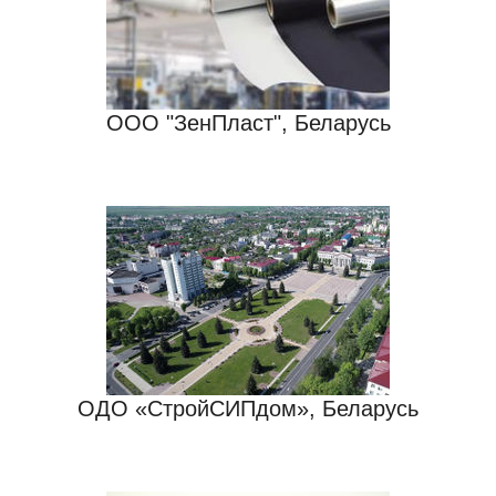
ООО "ЗенПласт", Беларусь
ОДО «СтройСИПдом», Беларусь