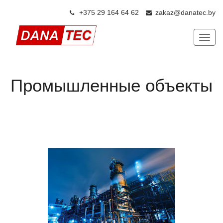
+375 29 164 64 6
2
zakaz@danatec.by
Показ
Промышленные объекты