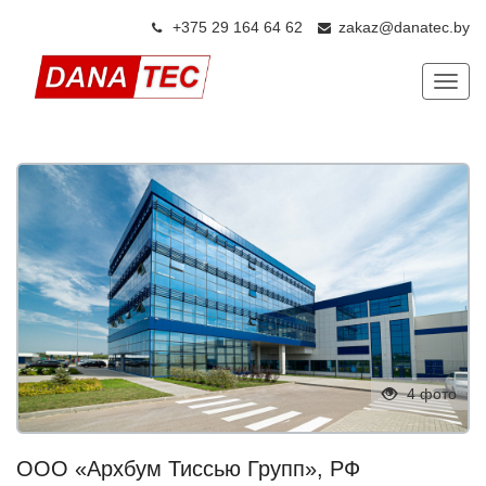
+375 29 164 64 6
2
zakaz@danatec.by
Показ
4 фото
ООО «Архбум Тиссью Групп», РФ