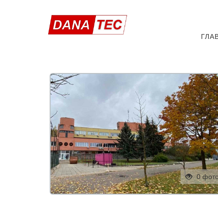
ГЛА
0 фот