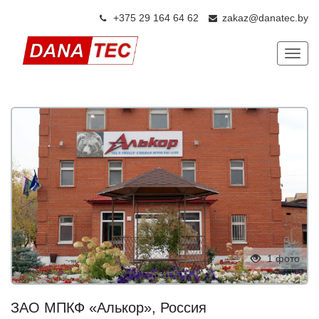
+375 29 164 64 6
2
zakaz@danatec.by
Показ
1 фото
ЗАО МПКФ «Алькор», Россия