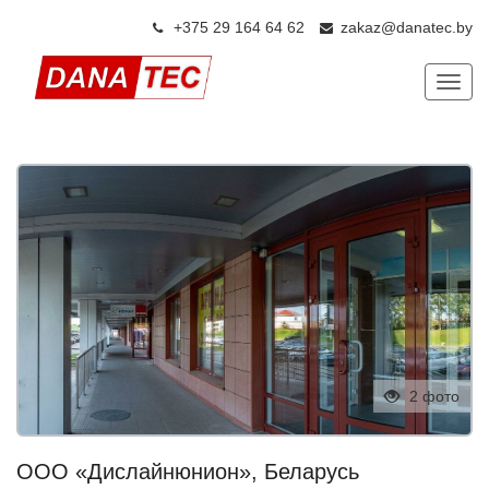
+375 29 164 64 6
2
zakaz@danatec.by
Показ
2 фото
ООО «Дислайнюнион», Беларусь