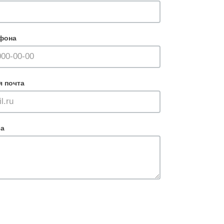
фона
я почта
са