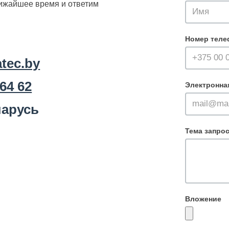
лижайшее время и ответим
Номер теле
tec.by
 64 62
Электронна
арусь
Тема запро
Вложение