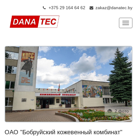
+375 29 164 64 6
2
zakaz@danatec.by
Показ
2 фото
ОАО "Бобруйский кожевенный комбинат"