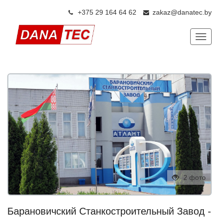
+375 29 164 64 6
2
zakaz@danatec.by
Показ
2 фото
Барановичский Станкостроительный Завод -