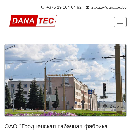
+375 29 164 64 6
2
zakaz@danatec.by
Показ
2 фото
ОАО "Гродненская табачная фабрика