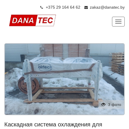
+375 29 164 64 6
2
zakaz@danatec.by
Показ
3 фото
Каскадная система охлаждения для