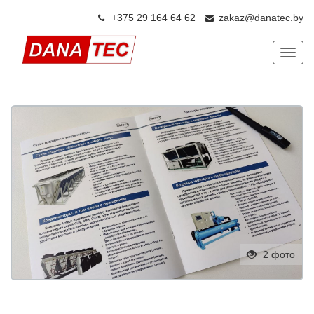
+375 29 164 64 6
2
zakaz@danatec.by
Показ
2 фото