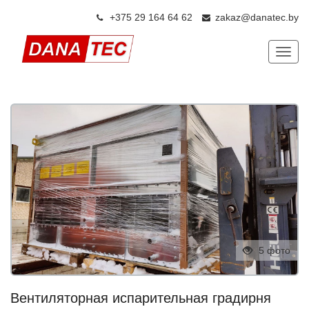
+375 29 164 64 6
2
zakaz@danatec.by
Показ
5 фото
Вентиляторная испарительная градирня