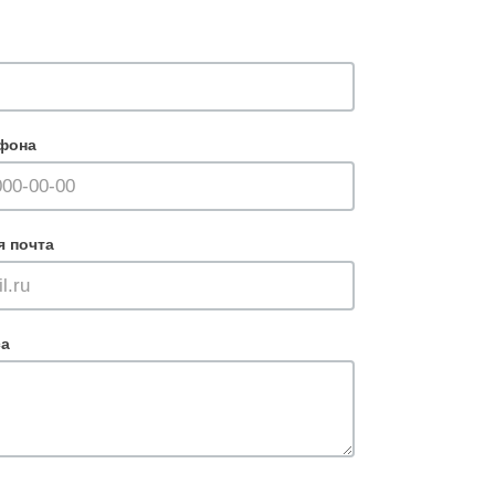
фона
я почта
са