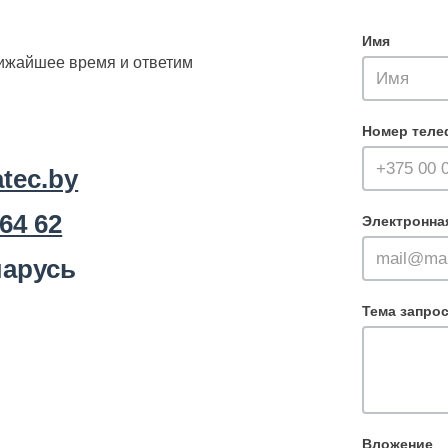
Имя
лижайшее время и ответим
Номер теле
tec.by
 64 62
Электронна
арусь
Тема запро
Вложение