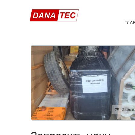
ГЛА
2 фот