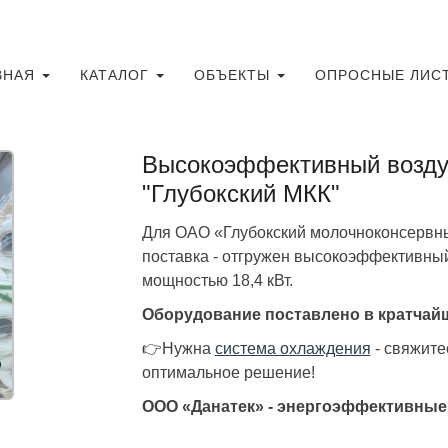
ВНАЯ
КАТАЛОГ
ОБЪЕКТЫ
ОПРОСНЫЕ ЛИС
Высокоэффективный возду
"Глубокский МКК"
Для ОАО «Глубокский молочноконсервн
поставка - отгружен высокоэффективны
мощностью 18,4 кВт.
Оборудование поставлено в кратчайши
👉Нужна
система охлаждения
- свяжите
о
оптимальное решение!
ООО «Данатек» - энергоэффективные 