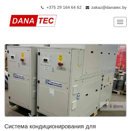
+375 29 164 64 6
2
zakaz@danatec.by
Показ
6 фото
Система кондиционирования для