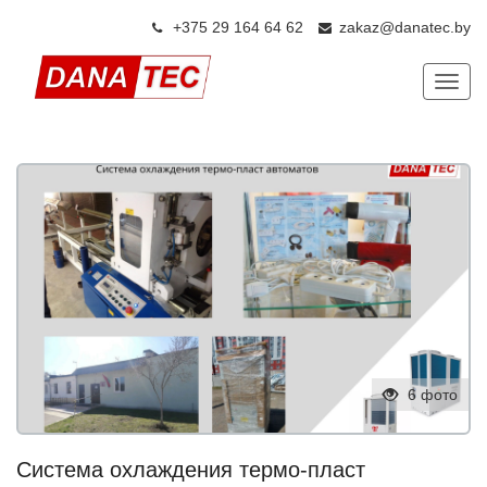
+375 29 164 64 6
2
zakaz@danatec.by
Показ
6 фото
Система охлаждения термо-пласт