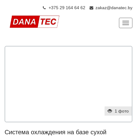
+375 29 164 64 6
2
zakaz@danatec.by
Показ
1 фото
Система охлаждения на базе сухой