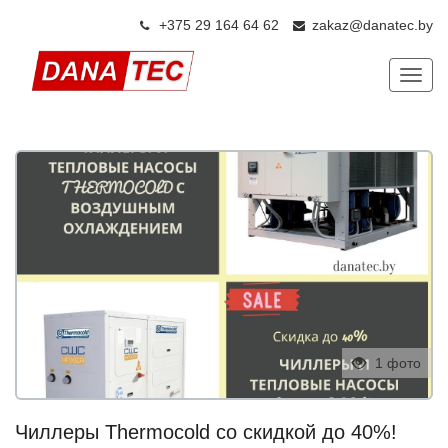
+375 29 164 64 6
2
zakaz@danatec.by
Показ
1 фото
Чиллеры Thermocold co скидкой до 40%!