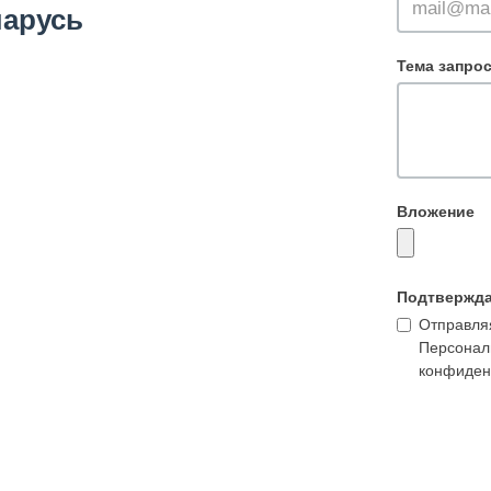
арусь
Тема запро
Вложение
Подтвержд
Отправляя
Персонал
конфиден