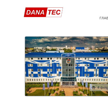
ГЛА
4 фот