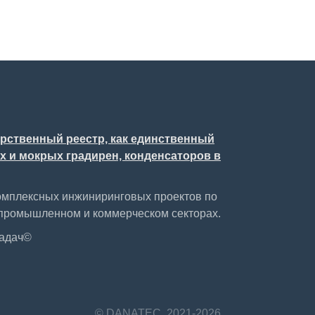
арственный реестр, как единственный
 и мокрых градирен, конденсаторов в
омплексных инжиниринговых проектов по
промышленном и коммерческом секторах.
задач©
© DANATEC, 2021-2026