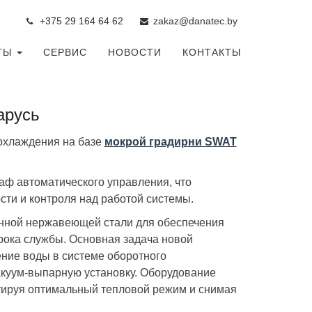
+375 29 164 64 6
2
zakaz@danatec.by
ТЫ
СЕРВИС
НОВОСТИ
КОНТАКТЫ
арусь
охлаждения на базе
мокрой градирни SWAT
аф автоматического управления, что
сти и контроля над работой системы.
нной нержавеющей стали для обеспечения
срока службы. Основная задача новой
ие воды в системе оборотного
акуум-выпарную установку. Оборудование
нтируя оптимальный тепловой режим и снимая